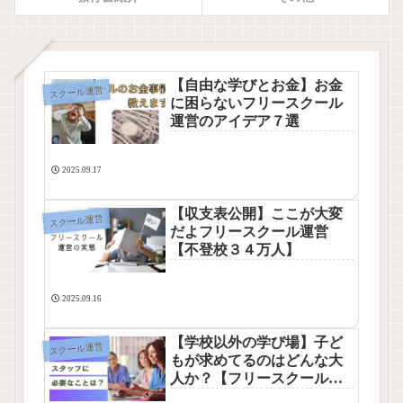
【自由な学びとお金】お金
スクール運営
に困らないフリースクール
運営のアイデア７選
2025.09.17
【収支表公開】ここが大変
スクール運営
だよフリースクール運営
【不登校３４万人】
2025.09.16
【学校以外の学び場】子ど
スクール運営
もが求めてるのはどんな大
人か？【フリースクールス
タッフの資質】