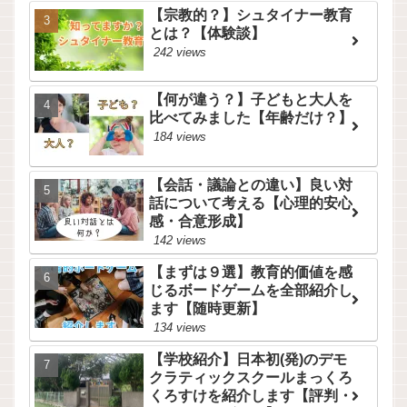
【宗教的？】シュタイナー教育
とは？【体験談】
242 views
【何が違う？】子どもと大人を
比べてみました【年齢だけ？】
184 views
【会話・議論との違い】良い対
話について考える【心理的安心
感・合意形成】
142 views
【まずは９選】教育的価値を感
じるボードゲームを全部紹介し
ます【随時更新】
134 views
【学校紹介】日本初(発)のデモ
クラティックスクールまっくろ
くろすけを紹介します【評判・