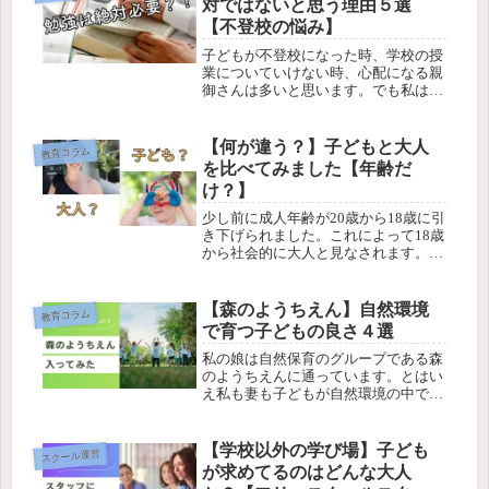
対ではないと思う理由５選
【不登校の悩み】
子どもが不登校になった時、学校の授
業についていけない時、心配になる親
御さんは多いと思います。でも私は
「学校の勉強は絶対にしなければいけ
ないものではない」と考えています。
勉強なんていらない！とか、全員が学
【何が違う？】子どもと大人
教育コラム
校の勉強は不必要！と思っているわけ
を比べてみました【年齢だ
では...
け？】
少し前に成人年齢が20歳から18歳に引
き下げられました。これによって18歳
から社会的に大人と見なされます。で
も、18歳になった瞬間大人になるんで
しょうか？そんなわけないですよね。
もっと言えば私は37歳のオッサンです
【森のようちえん】自然環境
教育コラム
が、大人なんでしょうか？会...
で育つ子どもの良さ４選
私の娘は自然保育のグループである森
のようちえんに通っています。とはい
え私も妻も子どもが自然環境の中で育
つのがいいと考えているわけでもな
く、身体に入れるものにすごく気を遣
ったりしてるわけでもありません。た
【学校以外の学び場】子ども
スクール運営
だ、幼児期は自然環境の中で遊ぶのが
が求めてるのはどんな大人
比較...