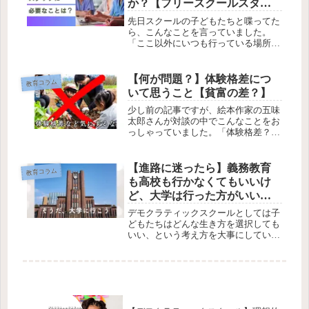
か？【フリースクールスタッ
フの資質】
先日スクールの子どもたちと喋ってた
ら、こんなことを言っていました。
「ここ以外にいつも行っている場所が
２つあるけど、こっち（その２つの内
の１つ）の方が行きたいんだよな～」
どいうことかと思って聞いていたら、
【何が問題？】体験格差につ
教育コラム
「神なボランティアさんがいる。」ど
いて思うこと【貧富の差？】
のへ...
少し前の記事ですが、絵本作家の五味
太郎さんが対談の中でこんなことをお
っしゃっていました。「体験格差？そ
んな視点どこから出てくるの？」とい
うのがこの記事のタイトルですが、対
談の中で五味太郎さんがそうおっしゃ
【進路に迷ったら】義務教育
教育コラム
っていました。体験というのは自分自
も高校も行かなくてもいいけ
身...
ど、大学は行った方がいい
【良いところ３選】
デモクラティックスクールとしては子
どもたちはどんな生き方を選択しても
いい、という考え方を大事にしていま
すが、私個人としてはタイトルのよう
に思っています。それはなぜでしょう
か？大学だけが学びを選べ、自ら学ぶ
楽しさを実感できたからです。「中学
や...