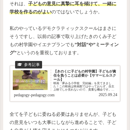
それは、
子どもの意見に真摯に耳を傾けて、一緒に
学校を作るのがよい
のではないでしょうか。
私のやっているデモクラティックスクールはまさに
そうですし、以前の記事で取り上げたきのくみ子ど
もの村学園やイエナプランでも
”対話”や”ミーティン
グ”
というのを重視しております。
【きのくに子どもの村学園】子どもが責
任を負うことは必要か【サマーヒルスク
ール】
映画「夢みる小学校 完結編」を見てきまし
た！この映画は映画館ではやっておらず、自主
上映でしか見れないので、貴重な機会です。と
言いつつも、子どもが暴れまわったせいで開始
2025.09.24
pedagogy-pedagogy.com
30分で退出する羽目になりましたが(笑)でも、最
後まで見た妻に聞いたところ...
全てを子どもに委ねる必要はありませんが、子ども
の意見をいつも大事にしながら進めることで、子ど