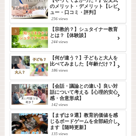
【やっててよかった？】公文式
のメリット・デメリット【レビ
ュー・口コミ・評判】
256 views
【宗教的？】シュタイナー教育
とは？【体験談】
244 views
【何が違う？】子どもと大人を
比べてみました【年齢だけ？】
186 views
【会話・議論との違い】良い対
話について考える【心理的安心
感・合意形成】
142 views
【まずは９選】教育的価値を感
じるボードゲームを全部紹介し
ます【随時更新】
135 views