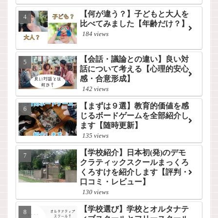
【何が違う？】子どもと大人を
比べてみました【年齢だけ？】
184 views
【会話・議論との違い】良い対
話について考える【心理的安心
感・合意形成】
142 views
【まずは９選】教育的価値を感
じるボードゲームを全部紹介し
ます【随時更新】
135 views
【学校紹介】日本初(発)のデモ
クラティックスクールまっくろ
くろすけを紹介します【評判・
口コミ・レビュー】
130 views
【学校選び】学校とオルタナテ